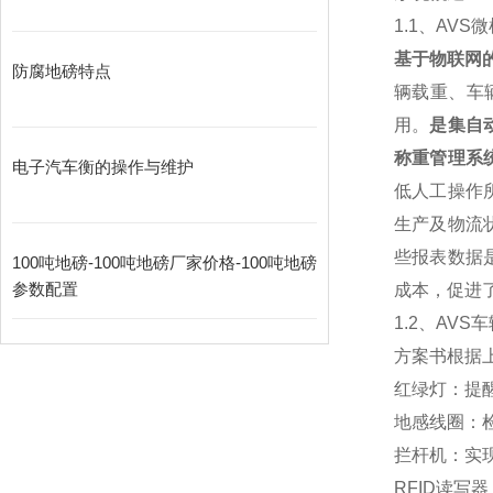
1.1
、
AVS
微
基于物联网
防腐地磅特点
辆载重、车
用。
是集自
称重管理系
电子汽车衡的操作与维护
低人工操作
生产及物流
些报表数据
100吨地磅-100吨地磅厂家价格-100吨地磅
参数配置
成本，促进
1.2
、AVS
方案书根据
红绿灯：提
地感线圈：
拦杆机：实
RFID
读写器