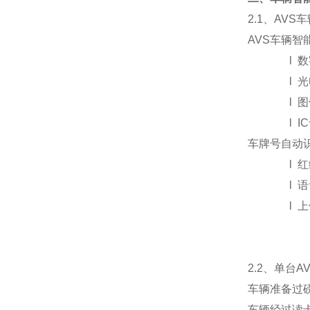
2.1
、AVS
AVS
车辆智
l
数
l
光
l
图
l
IC
车牌号自动
l
红
l
语
l
上
2.2
、单台A
车辆准备过磅
车辆经过读卡