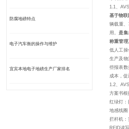
1.1
、
AV
基于物联
防腐地磅特点
辆载重、
用。
是集
称重管理
电子汽车衡的操作与维护
低人工操
生产及物
些报表数
宜宾本地电子地磅生产厂家排名
成本，促
1.2
、AV
方案书根
红绿灯：
地感线圈
拦杆机：
RFID
读