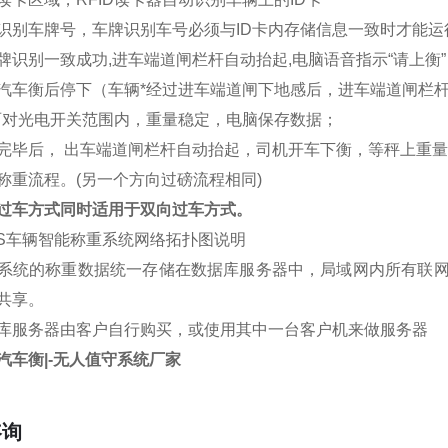
识别车牌号，车牌识别车号必须与ID卡内存储信息一致时才能
牌识别一致成功,进车端道闸栏杆自动抬起,电脑语音指示“请上衡”
汽车衡后停下（车辆*经过进车端道闸下地感后，进车端道闸栏
两对光电开关范围内，重量稳定，电脑保存数据；
完毕后， 出车端道闸栏杆自动抬起，司机开车下衡，等秤上重
称重流程。(另一个方向过磅流程相同)
过车方式同时适用于双向过车方式。
VS车辆智能称重系统网络拓扑图说明
系统的称重数据统一存储在数据库服务器中，局域网内所有联
共享。
库服务器由客户自行购买，或使用其中一台客户机来做服务器
汽车衡|-无人值守系统厂家
咨询