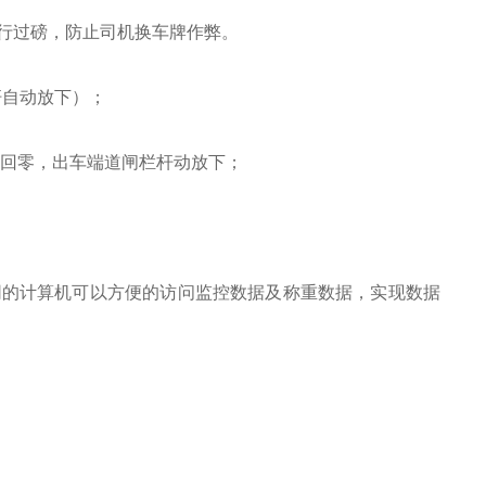
运行过磅，防止司机换车牌作弊。
杆自动放下）；
量回零，出车端道闸栏杆动放下；
网的计算机可以方便的访问监控数据及称重数据，实现数据