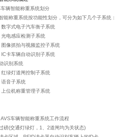
S车辆智能称重系统划分
智能称重系统按功能性划分，可分为如下几个子系统：
l
数字式电子汽车衡子系统
l
光电感应检测子系统
l
图像抓拍与视频监控子系统
l
IC
卡车辆自动识别子系统
动识别系统
l
红绿灯道闸控制子系统
l
语音子系统
l
上位机称重管理子系统
AVS车辆智能称重系统工作流程
过磅(交通灯绿灯，1、2道闸均为关状态)
读卡区域，RFID读卡器自动识别车辆上的ID卡