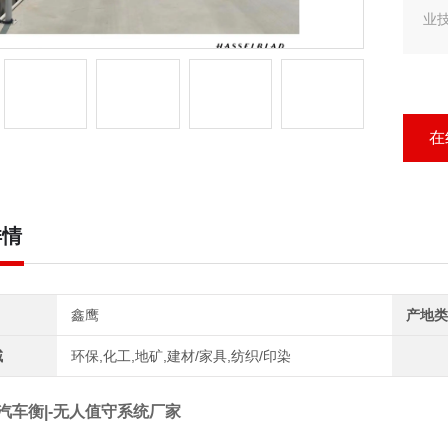
业
客户
汽
行
在
详情
鑫鹰
产地类
域
环保,化工,地矿,建材/家具,纺织/印染
汽车衡|-无人值守系统厂家