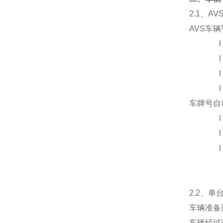
2.1
、AV
AVS
车辆
车牌号自
2.2
、单台
车辆准备
车辆经过