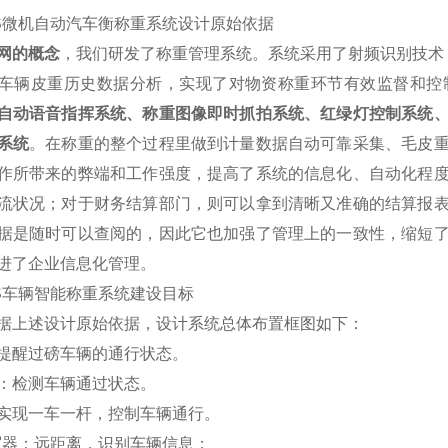
S
微机自动汽车衡称重系统设计原始依据
网的概念
，我们研发了称重管理系统。系统采用了射频识别技术（
车辆皮重历史数据分析，实现了对物资称重环节有效监督和控
自动语音指挥系统、称重图像即时抓拍系统、红绿灯控制系统
系统
。在称重的整个过程里做到计量数据自动可靠采集、毛皮
作所带来的弊端和工作强度，提高了系统的信息化、自动化程
流状况；对于财务结算部门，则可以拿到清晰又准确的结算报
据是随时可以查阅的，因此它也加强了管理上的一致性，缩短
进了企业信息化管理。
S车辆智能称重系统建设目标
据上述设计原始依据，设计系统总体布置框图如下：
提醒过磅车辆的通行状态。
：检测车辆通过状态。
实现一车一杆，控制车辆通行。
写器：远距离，识别车辆信息；