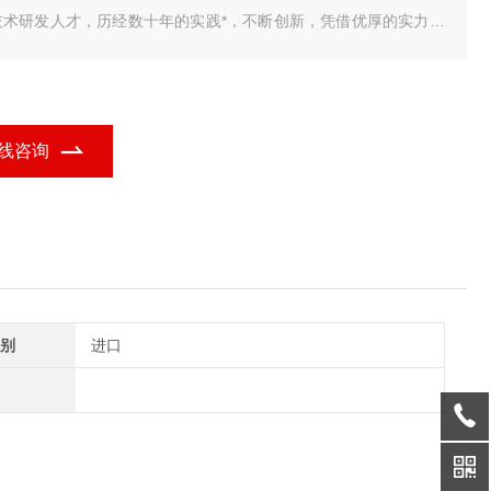
技术研发人才，历经数十年的实践*，不断创新，凭借优厚的实力为
解决了各种实际需求，为用户提供了一套品质 我公司研发销售的
车衡智能称重管理系统，包括单机版，标准版，网络版，视频版，
业定制版，无人值守完整版，具有品种多、
线咨询
别
进口