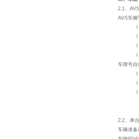
2.1
、AV
AVS
车辆
车牌号自
2.2
、单台
车辆准备
车辆经过