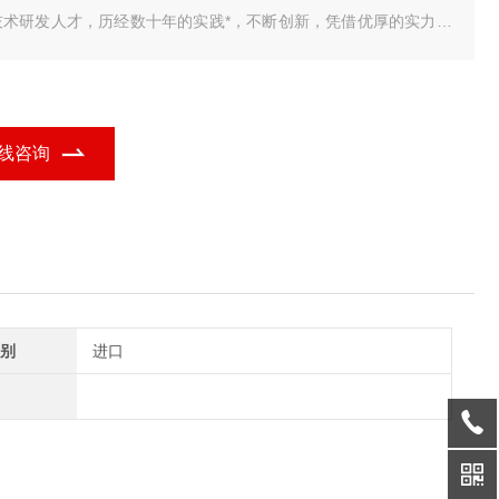
技术研发人才，历经数十年的实践*，不断创新，凭借优厚的实力为
解决了各种实际需求，为用户提供了一套品质 我公司研发销售的
车衡智能称重管理系统，包括单机版，标准版，网络版，视频版，
业定制版，无人值守完整版，具有品种多、
线咨询
别
进口