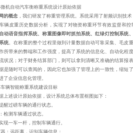
S
微机自动汽车衡称重系统设计原始依据
网的概念
，我们研发了称重管理系统。系统采用了射频识别技术（
车辆皮重历史数据分析，实现了对物资称重环节有效监督和控
自动语音指挥系统、称重图像即时抓拍系统、红绿灯控制系统
系统
。在称重的整个过程里做到计量数据自动可靠采集、毛皮
作所带来的弊端和工作强度，提高了系统的信息化、自动化程
流状况；对于财务结算部门，则可以拿到清晰又准确的结算报
据是随时可以查阅的，因此它也加强了管理上的一致性，缩短
进了企业信息化管理。
S车辆智能称重系统建设目标
据上述设计原始依据，设计系统总体布置框图如下：
提醒过磅车辆的通行状态。
：检测车辆通过状态。
实现一车一杆，控制车辆通行。
写器：远距离，识别车辆信息；