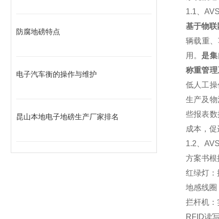
1.1
、
AV
基于物联
防腐地磅特点
辆载重、
用。
是集
称重管理
电子汽车衡的操作与维护
低人工操
生产及物
些报表数
昆山本地电子地磅生产厂家排名
成本，促
1.2
、AV
方案书根
红绿灯：
地感线圈
拦杆机：
RFID
读