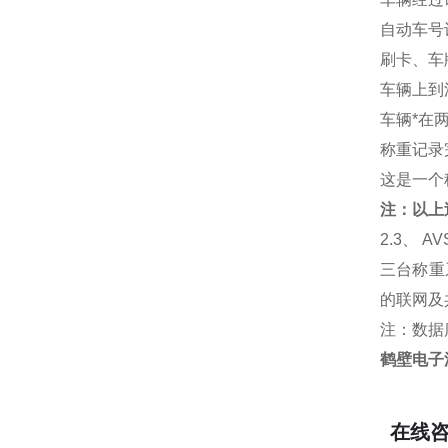
自动车号
刷卡、车
车辆上到
车辆*在
称重记录
这是一个
注：以上
2.3
、 A
三台称重
的联网及
注：数据
鹤壁电子
在线