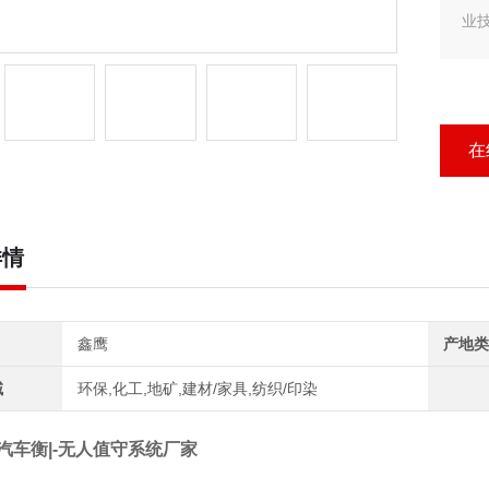
业
客户
汽
行
在
详情
鑫鹰
产地类
域
环保,化工,地矿,建材/家具,纺织/印染
汽车衡|-无人值守系统厂家