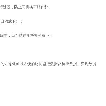
运行过磅，防止司机换车牌作弊。
杆自动放下）；
量回零，出车端道闸栏杆动放下；
网的计算机可以方便的访问监控数据及称重数据，实现数据