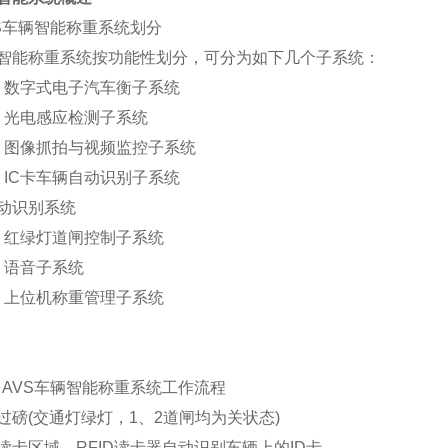
S车辆智能称重系统划分
智能称重系统按功能性划分，可分为如下几个子系统：
l
数字式电子汽车衡子系统
l
光电感应检测子系统
l
图像抓拍与视频监控子系统
l
IC
卡车辆自动识别子系统
动识别系统
l
红绿灯道闸控制子系统
l
语音子系统
l
上位机称重管理子系统
AVS车辆智能称重系统工作流程
过磅(交通灯绿灯，1、2道闸均为关状态)
读卡区域，RFID读卡器自动识别车辆上的ID卡