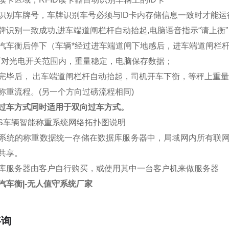
识别车牌号，车牌识别车号必须与ID卡内存储信息一致时才能
牌识别一致成功,进车端道闸栏杆自动抬起,电脑语音指示“请上衡”
汽车衡后停下（车辆*经过进车端道闸下地感后，进车端道闸栏
两对光电开关范围内，重量稳定，电脑保存数据；
完毕后， 出车端道闸栏杆自动抬起，司机开车下衡，等秤上重
称重流程。(另一个方向过磅流程相同)
过车方式同时适用于双向过车方式。
VS车辆智能称重系统网络拓扑图说明
系统的称重数据统一存储在数据库服务器中，局域网内所有联
共享。
库服务器由客户自行购买，或使用其中一台客户机来做服务器
汽车衡|-无人值守系统厂家
咨询