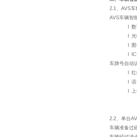
2.1
、AVS
AVS
车辆智
l
数
l
光
l
图
l
IC
车牌号自动
l
红
l
语
l
上
2.2
、单台A
车辆准备过磅
车辆经过读卡