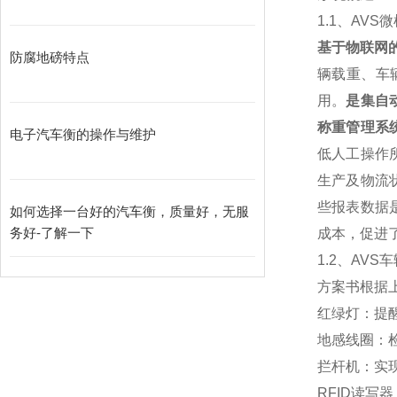
1.1
、
AVS
微
基于物联网
防腐地磅特点
辆载重、车
用。
是集自
称重管理系
电子汽车衡的操作与维护
低人工操作
生产及物流
些报表数据
如何选择一台好的汽车衡，质量好，无服
务好-了解一下
成本，促进
1.2
、AVS
方案书根据
红绿灯：提
地感线圈：
拦杆机：实
RFID
读写器