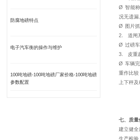
Ø
智能称
况无遗漏
防腐地磅特点
Ø
图片抓
2.
道闸
Ø
过磅车
电子汽车衡的操作与维护
3.
皮重
Ø
车辆
重作比较
100吨地磅-100吨地磅厂家价格-100吨地磅
参数配置
上下秤及
七、质量
建立健全
生产检验