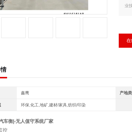
业
客户
汽
行
在
详情
鑫鹰
产地类
域
环保,化工,地矿,建材/家具,纺织/印染
汽车衡|-无人值守系统厂家
监控