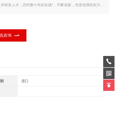
技术研发人才，历经数十年的实践*，不断创新，凭借优厚的实力为
解决了各种实际需求，为用户提供了一套品质 我公司研发销售的
车衡智能称重管理系统，包括单机版，标准版，网络版，视频版，
业定制版，无人值守完整版，具有品种多、
线咨询
别
进口