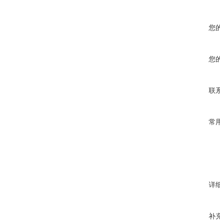
您
您
联
常
详
补