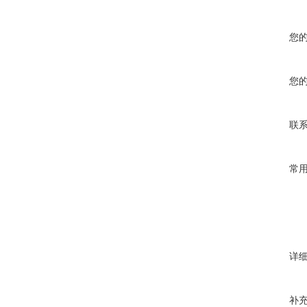
您
您
联
常
详
补