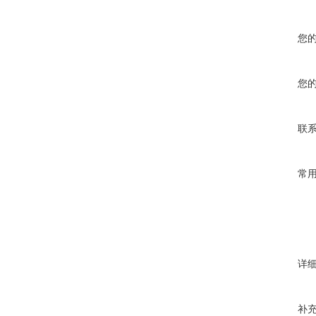
您
您
联
常
详
补