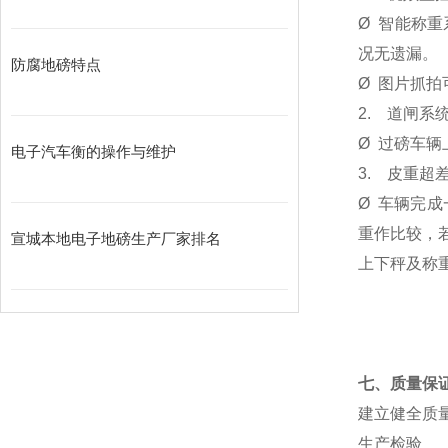
Ø
智能称重
况无遗漏。
防腐地磅特点
Ø
图片抓拍
2.
道闸系
Ø
过磅车辆
电子汽车衡的操作与维护
3.
皮重超
Ø
车辆完成
重作比较，
宣城本地电子地磅生产厂家排名
上下秤及称
七、质量保
建立健全质
生产检验