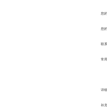
您
您
联
常
详
补