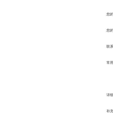
您
您
联
常
详
补