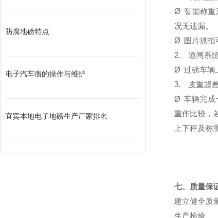
Ø
智能称重
况无遗漏。
防腐地磅特点
Ø
图片抓拍
2.
道闸系
Ø
过磅车辆
电子汽车衡的操作与维护
3.
皮重超
Ø
车辆完成
重作比较，
宜宾本地电子地磅生产厂家排名
上下秤及称
七、质量保
建立健全质
生产检验